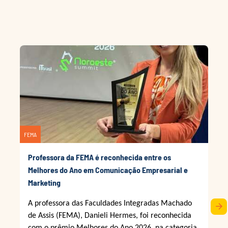
FEMA
Professora da FEMA é reconhecida entre os
Melhores do Ano em Comunicação Empresarial e
Marketing
A professora das Faculdades Integradas Machado
arrow_forward
de Assis (FEMA), Danieli Hermes, foi reconhecida
com o prêmio Melhores do Ano 2026, na categoria