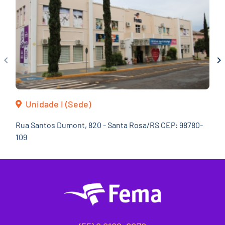
keyboard_arrow_left
keyboard_arrow_righ
Unidade I (Sede)
Rua Santos Dumont, 820 - Santa Rosa/RS CEP: 98780-
109