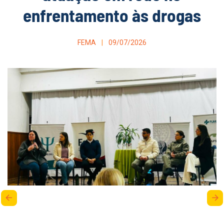
enfrentamento às drogas
FEMA
09/07/2026
arrow_back
arrow_forward