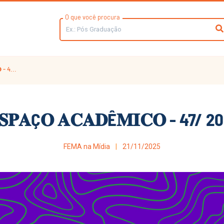
O que você procura
 - 4...
𝐒𝐏𝐀Ç𝐎 𝐀𝐂𝐀𝐃Ê𝐌𝐈𝐂𝐎 - 47/ 2
FEMA na Mídia
21/11/2025