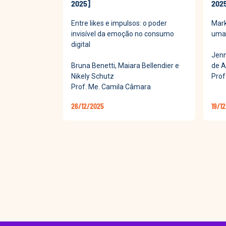
2025]
202
Entre likes e impulsos: o poder
Mark
invisível da emoção no consumo
uma 
digital
Jenn
Bruna Benetti, Maiara Bellendier e
de A
Nikely Schutz
Prof
Prof. Me. Camila Câmara
26/12/2025
19/1