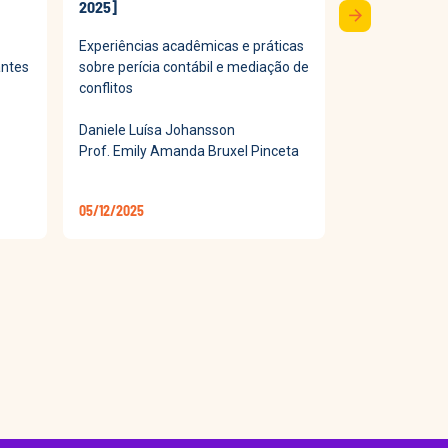
2025]
2025]
arrow_forward
Experiências acadêmicas e práticas
Processo Judic
antes
sobre perícia contábil e mediação de
o acesso à Jus
conflitos
efetividade na 
Daniele Luísa Johansson
Luana Tainá S
Prof. Emily Amanda Bruxel Pinceta
Profª Francie
05/12/2025
28/11/2025