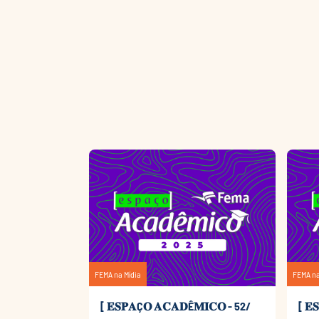
FEMA na Mídia
FEMA na
[ 𝐄𝐒𝐏𝐀Ç𝐎 𝐀𝐂𝐀𝐃Ê𝐌𝐈𝐂𝐎 - 52/
[ 𝐄