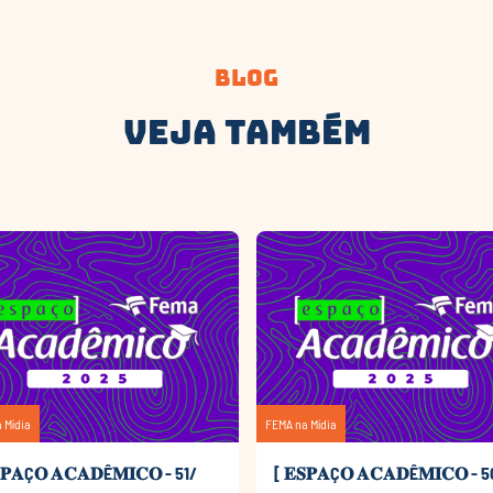
Blog
Veja Também
 Mídia
FEMA na Mídia
𝐏𝐀Ç𝐎 𝐀𝐂𝐀𝐃Ê𝐌𝐈𝐂𝐎 - 51/
[ 𝐄𝐒𝐏𝐀Ç𝐎 𝐀𝐂𝐀𝐃Ê𝐌𝐈𝐂𝐎 - 