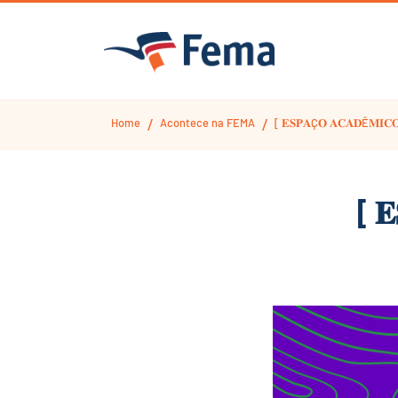
Home
Acontece na FEMA
[ 𝐄𝐒𝐏𝐀Ç𝐎 𝐀𝐂𝐀𝐃Ê𝐌𝐈𝐂
/
/
[ 