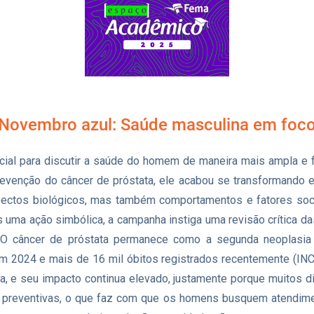
Novembro azul: Saúde masculina em foc
al para discutir a saúde do homem de maneira mais ampla e
prevenção do câncer de próstata, ele acabou se transformand
aspectos biológicos, mas também comportamentos e fatores so
ma ação simbólica, a campanha instiga uma revisão crítica das
 O câncer de próstata permanece como a segunda neoplasia
m 2024 e mais de 16 mil óbitos registrados recentemente (INC
a, e seu impacto continua elevado, justamente porque muitos d
tas preventivas, o que faz com que os homens busquem atendi