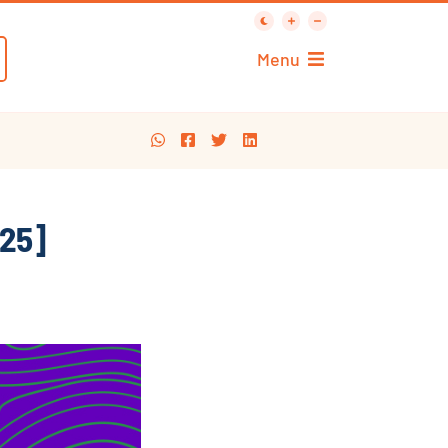
Menu
025]