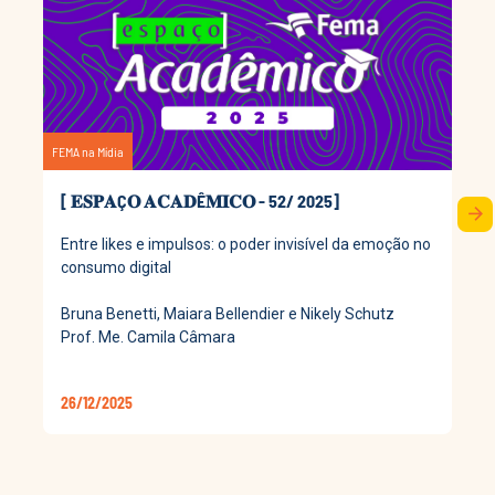
FEMA na Mídia
[ 𝐄𝐒𝐏𝐀Ç𝐎 𝐀𝐂𝐀𝐃Ê𝐌𝐈𝐂𝐎 - 52/ 2025]
arrow_forward
Entre likes e impulsos: o poder invisível da emoção no
consumo digital
Bruna Benetti, Maiara Bellendier e Nikely Schutz
Prof. Me. Camila Câmara
26/12/2025