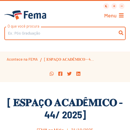
Menu
O que você procura
Acontece na FEMA
[ 𝐄𝐒𝐏𝐀Ç𝐎 𝐀𝐂𝐀𝐃Ê𝐌𝐈𝐂𝐎 - 4...
/
[ 𝐄𝐒𝐏𝐀Ç𝐎 𝐀𝐂𝐀𝐃Ê𝐌𝐈𝐂𝐎 -
44/ 2025]