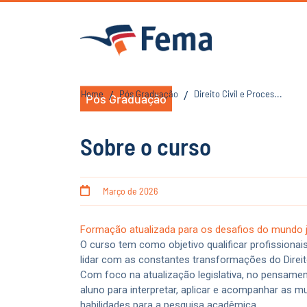
Direito Civil e Proc
Home
Pós Graduação
Direito Civil e Proces...
/
/
Pós Graduação
Sobre o curso
Março de 2026
Formação atualizada para os desafios do mundo ju
O curso tem como objetivo qualificar profissiona
lidar com as constantes transformações do Direito 
Com foco na atualização legislativa, no pensament
aluno para interpretar, aplicar e acompanhar as 
habilidades para a pesquisa acadêmica.