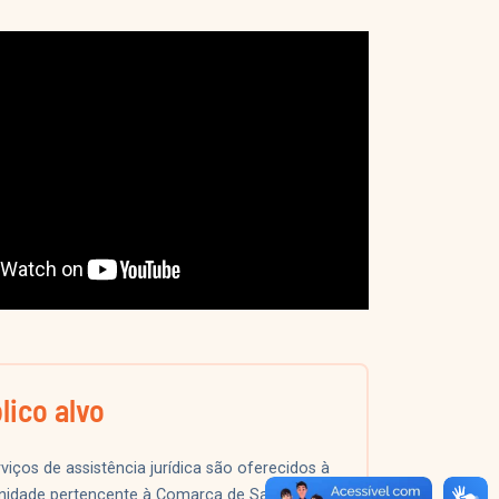
lico alvo
viços de assistência jurídica são oferecidos à
idade pertencente à Comarca de Santa Rosa,