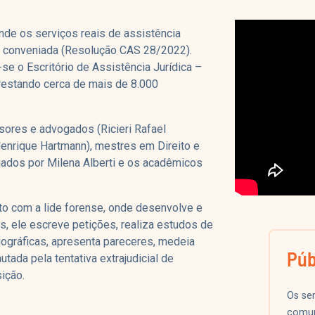
de os serviços reais de assistência
tica conveniada (Resolução CAS 28/2022).
se o Escritório de Assistência Jurídica –
restando cerca de mais de 8.000
ssores e advogados (Ricieri Rafael
Henrique Hartmann), mestres em Direito e
liados por Milena Alberti e os acadêmicos
to com a lide forense, onde desenvolve e
as, ele escreve petições, realiza estudos de
liográficas, apresenta pareceres, medeia
Púb
tada pela tentativa extrajudicial de
ição.
Os ser
comun