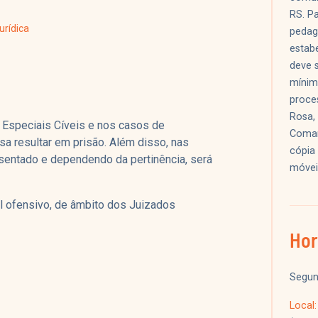
RS. P
urídica
pedagó
estabe
deve s
mínimo
proce
Rosa,
 Especiais Cíveis e nos casos de
Comar
a resultar em prisão. Além disso, nas
cópia
esentado e dependendo da pertinência, será
móvei
 ofensivo, de âmbito dos Juizados
Hor
Segun
Local