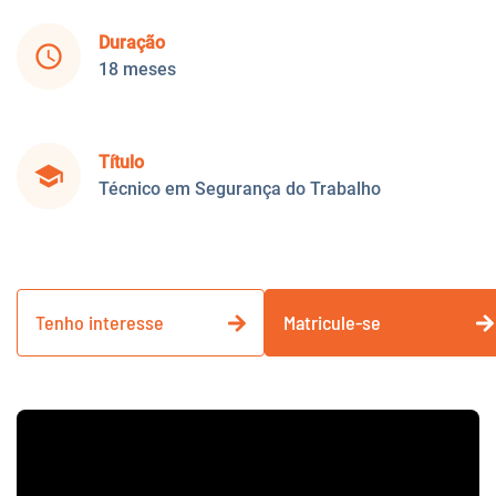
Duração
schedule
18 meses
Título
school
Técnico em Segurança do Trabalho
Tenho interesse
Matricule-se