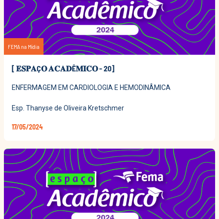
FEMA na Mídia
[ 𝐄𝐒𝐏𝐀Ç𝐎 𝐀𝐂𝐀𝐃Ê𝐌𝐈𝐂𝐎 - 20]
ENFERMAGEM EM CARDIOLOGIA E HEMODINÂMICA
Esp. Thanyse de Oliveira Kretschmer
17/05/2024