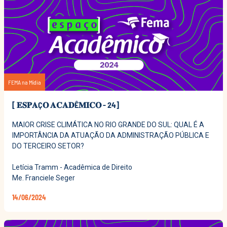
FEMA na Mídia
[ 𝐄𝐒𝐏𝐀Ç𝐎 𝐀𝐂𝐀𝐃Ê𝐌𝐈𝐂𝐎 - 24]
MAIOR CRISE CLIMÁTICA NO RIO GRANDE DO SUL: QUAL É A
IMPORTÂNCIA DA ATUAÇÃO DA ADMINISTRAÇÃO PÚBLICA E
DO TERCEIRO SETOR?
Letícia Tramm - Acadêmica de Direito
Me. Franciele Seger
14/06/2024