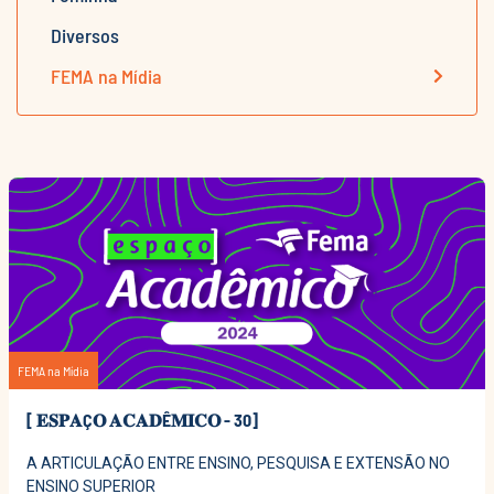
Diversos
FEMA na Mídia
FEMA na Mídia
[ 𝐄𝐒𝐏𝐀Ç𝐎 𝐀𝐂𝐀𝐃Ê𝐌𝐈𝐂𝐎 - 30]
A ARTICULAÇÃO ENTRE ENSINO, PESQUISA E EXTENSÃO NO
ENSINO SUPERIOR