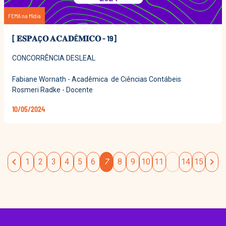
FEMA na Mídia
[ 𝐄𝐒𝐏𝐀Ç𝐎 𝐀𝐂𝐀𝐃Ê𝐌𝐈𝐂𝐎 - 19]
CONCORRÊNCIA DESLEAL
Fabiane Wornath - Acadêmica de Ciências Contábeis
Rosmeri Radke - Docente
10/05/2024
chevron_left
chevron_right
1
2
3
4
5
6
7
8
9
10
11
14
15