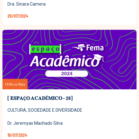
Dra. Sinara Camera
26/07/2024
FEMA na Mídia
[ 𝐄𝐒𝐏𝐀Ç𝐎 𝐀𝐂𝐀𝐃Ê𝐌𝐈𝐂𝐎 - 28]
CULTURA, SOCIEDADE E DIVERSIDADE
Dr. Jeremyas Machado Silva
19/07/2024