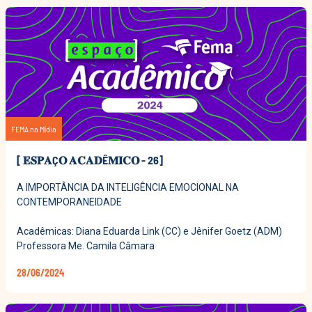
FEMA na Mídia
[ 𝐄𝐒𝐏𝐀Ç𝐎 𝐀𝐂𝐀𝐃Ê𝐌𝐈𝐂𝐎 - 26]
A IMPORTÂNCIA DA INTELIGÊNCIA EMOCIONAL NA
CONTEMPORANEIDADE
Acadêmicas: Diana Eduarda Link (CC) e Jênifer Goetz (ADM)
Professora Me. Camila Câmara
28/06/2024