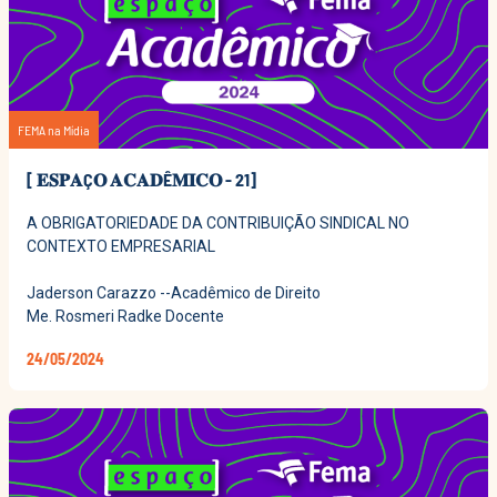
FEMA na Mídia
[ 𝐄𝐒𝐏𝐀Ç𝐎 𝐀𝐂𝐀𝐃Ê𝐌𝐈𝐂𝐎 - 21]
A OBRIGATORIEDADE DA CONTRIBUIÇÃO SINDICAL NO
CONTEXTO EMPRESARIAL
Jaderson Carazzo --Acadêmico de Direito
Me. Rosmeri Radke Docente
24/05/2024