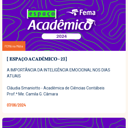
FEMA na Mídia
[ 𝐄𝐒𝐏𝐀Ç𝐎 𝐀𝐂𝐀𝐃Ê𝐌𝐈𝐂𝐎 - 23]
A IMPORTÂNCIA DA INTELIGÊNCIA EMOCIONAL NOS DIAS
ATUAIS
Cláudia Smaniotto - Acadêmica de Ciências Contábeis
Prof.ª Me. Camila G. Câmara
07/06/2024