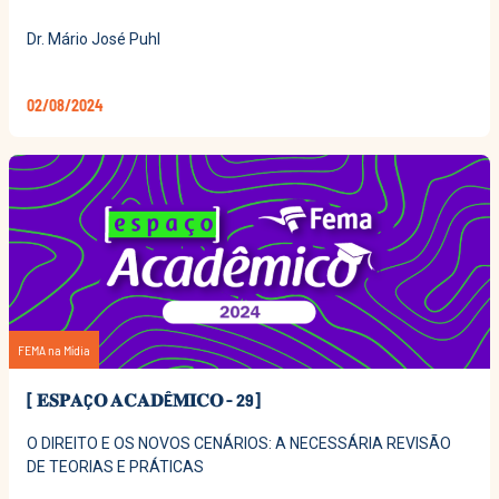
Dr. Mário José Puhl
02/08/2024
FEMA na Mídia
[ 𝐄𝐒𝐏𝐀Ç𝐎 𝐀𝐂𝐀𝐃Ê𝐌𝐈𝐂𝐎 - 29]
O DIREITO E OS NOVOS CENÁRIOS: A NECESSÁRIA REVISÃO
DE TEORIAS E PRÁTICAS