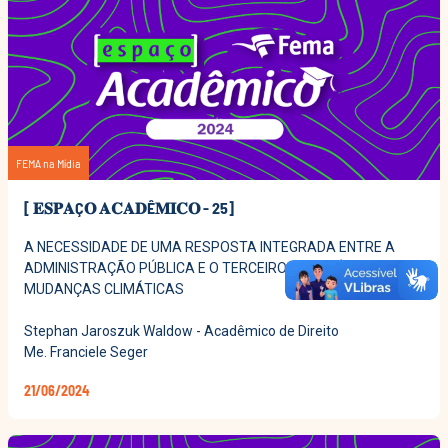
FEMA na Mídia
[ 𝐄𝐒𝐏𝐀Ç𝐎 𝐀𝐂𝐀𝐃Ê𝐌𝐈𝐂𝐎 - 25]
A NECESSIDADE DE UMA RESPOSTA INTEGRADA ENTRE A
ADMINISTRAÇÃO PÚBLICA E O TERCEIRO SETOR ÀS
MUDANÇAS CLIMÁTICAS
Stephan Jaroszuk Waldow - Acadêmico de Direito
Me. Franciele Seger
21/06/2024