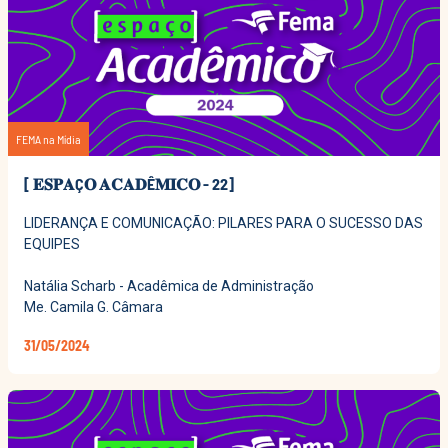
FEMA na Mídia
[ 𝐄𝐒𝐏𝐀Ç𝐎 𝐀𝐂𝐀𝐃Ê𝐌𝐈𝐂𝐎 - 22]
LIDERANÇA E COMUNICAÇÃO: PILARES PARA O SUCESSO DAS
EQUIPES
Natália Scharb - Acadêmica de Administração
Me. Camila G. Câmara
31/05/2024